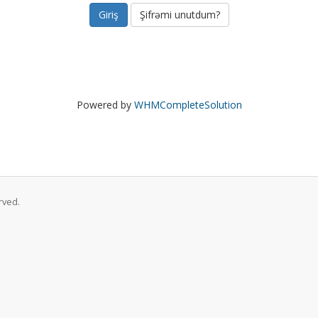
Şifrəmi unutdum?
Powered by
WHMCompleteSolution
rved.