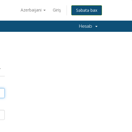
Azerbaijani
Giriş
Səbətə bax
Hesab
r