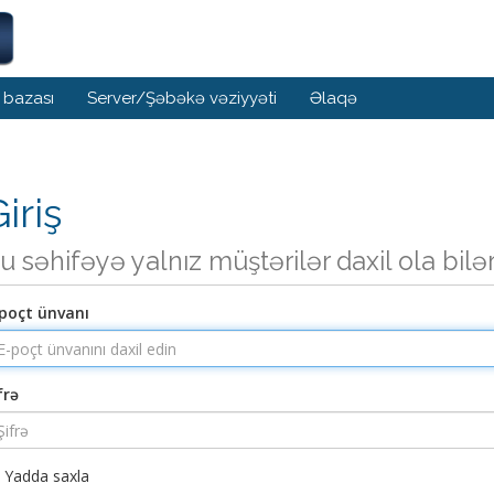
 bazası
Server/Şəbəkə vəziyyəti
Əlaqə
iriş
u səhifəyə yalnız müştərilər daxil ola bilə
poçt ünvanı
frə
Yadda saxla