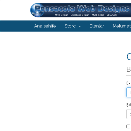
Ana səhifə
Store
Elanlar
Məlumat
G
B
E-
Şi