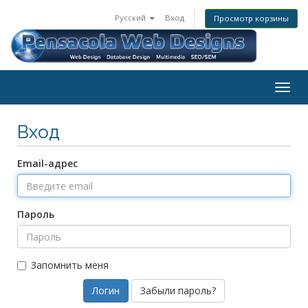
Русский
Вход
Просмотр корзины
Togg
navig
Вход
Email-адрес
Пароль
Запомнить меня
Забыли пароль?